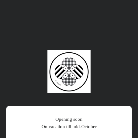
コンテンツへスキップ
Citadine Online Shop
Opening soon
On vacation till mid-October